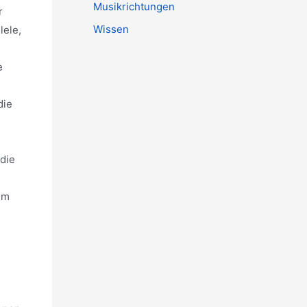
Musikrichtungen
r
Wissen
lele,
e
die
 die
em
e