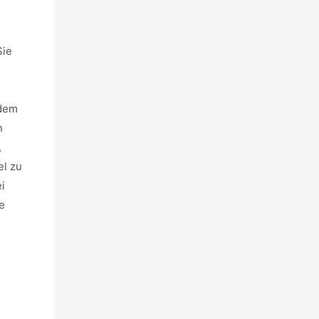
Sie
rdem
n
,
el zu
i
e