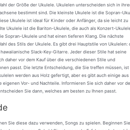
Wahl der Größe der Ukulele. Ukulelen unterscheiden sich in ihre
achsene bestimmt sind. Die kleinste Ukulele ist die Sopran-Uku
se Ukulele ist ideal für Kinder oder Anfänger, da sie leicht zu
ßte Ukulele ist die Bariton-Ukulele, die auch als Konzert-Ukulel
die Sopran-Ukulele und hat einen tieferen Klang. Die nächste
ahl des Stils der Ukulele. Es gibt drei Hauptstile von Ukulelen: 
 hawaiianische Slack-Key-Gitarre. Jeder dieser Stile hat seine
ich daher vor dem Kauf über die verschiedenen Stile und
en passt. Die letzte Entscheidung, die Sie treffen müssen, ist
ulelen werden aus Holz gefertigt, aber es gibt auch einige aus
ne eigenen Vor- und Nachteile. Informieren Sie sich daher vor d
entscheiden Sie dann, welches am besten zu Ihnen passt.
de
nen Sie diese dazu verwenden, Songs zu spielen. Beginnen Si