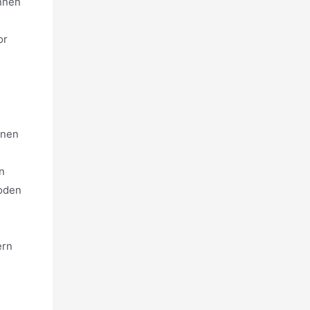
önnen
or
rnen
n
hoden
ern