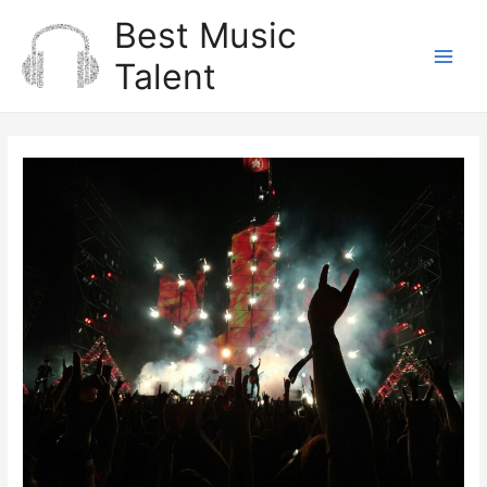
Zum
Best Music
Inhalt
Talent
springen
Main
Men