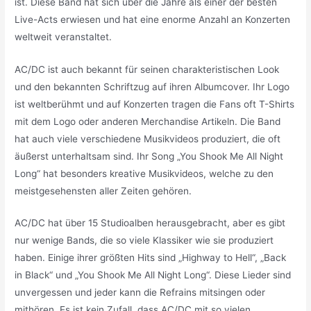
ist. Diese Band hat sich über die Jahre als einer der besten
Live-Acts erwiesen und hat eine enorme Anzahl an Konzerten
weltweit veranstaltet.
AC/DC ist auch bekannt für seinen charakteristischen Look
und den bekannten Schriftzug auf ihren Albumcover. Ihr Logo
ist weltberühmt und auf Konzerten tragen die Fans oft T-Shirts
mit dem Logo oder anderen Merchandise Artikeln. Die Band
hat auch viele verschiedene Musikvideos produziert, die oft
äußerst unterhaltsam sind. Ihr Song „You Shook Me All Night
Long“ hat besonders kreative Musikvideos, welche zu den
meistgesehensten aller Zeiten gehören.
AC/DC hat über 15 Studioalben herausgebracht, aber es gibt
nur wenige Bands, die so viele Klassiker wie sie produziert
haben. Einige ihrer größten Hits sind „Highway to Hell“, „Back
in Black“ und „You Shook Me All Night Long“. Diese Lieder sind
unvergessen und jeder kann die Refrains mitsingen oder
mithören. Es ist kein Zufall, dass AC/DC mit so vielen