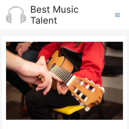
Zum
Best Music
Inhalt
Talent
springen
Main
Men